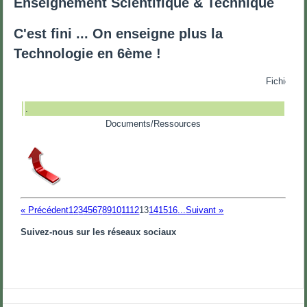
Enseignement Scientifique & Technique
C'est fini ... On enseigne plus la
Technologie en 6ème !
Fichiers à t
.
Documents/Ressources
« Précédent
1
2
3
4
5
6
7
8
9
10
11
12
13
14
15
16
...
Suivant »
Suivez-nous sur les réseaux sociaux