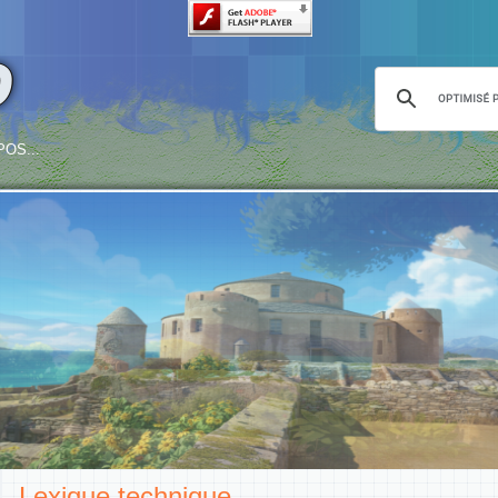
o
OS...
Lexique technique