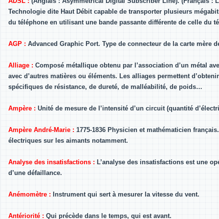
ADSL :
(Anglais : Asymmetrical Digital Subscriber Line). (Français :
Technologie dite Haut Débit capable de transporter plusieurs mégabit
du téléphone en utilisant une bande passante différente de celle du t
AGP :
Advanced Graphic Port. Type de connecteur de la carte mère d
Alliage :
Composé métallique obtenu par l’association d’un métal ave
avec d’autres matières ou éléments. Les alliages permettent d’obteni
spécifiques de résistance, de dureté, de malléabilité, de poids…
Ampère :
Unité de mesure de l’intensité d’un circuit (quantité d’électr
Ampère André-Marie :
1775-1836 Physicien et mathématicien français. 
électriques sur les aimants notamment.
Analyse des insatisfactions :
L’analyse des insatisfactions est une opé
d’une défaillance.
Anémomètre :
Instrument qui sert à mesurer la vitesse du vent.
Antériorité :
Qui précède dans le temps, qui est avant.