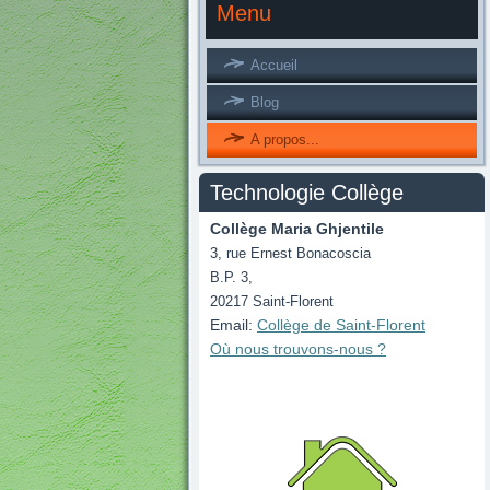
Menu
Accueil
Blog
A propos...
Technologie Collège
Collège Maria Ghjentile
3, rue Ernest Bonacoscia
B.P. 3,
20217 Saint-Florent
Email:
Collège de Saint-Florent
Où nous
trouvons
-nous ?