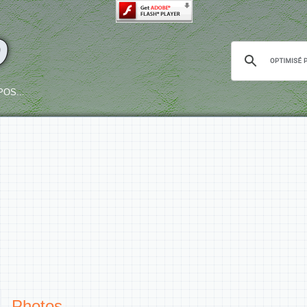
o
OS...
Photos