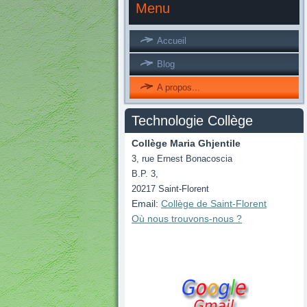
Menu
Accueil
Blog
A propos...
Technologie Collège
Collège Maria Ghjentile
3, rue Ernest Bonacoscia
B.P. 3,
20217 Saint-Florent
Email:
Collège de Saint-Florent
Où nous
trouvons
-nous ?