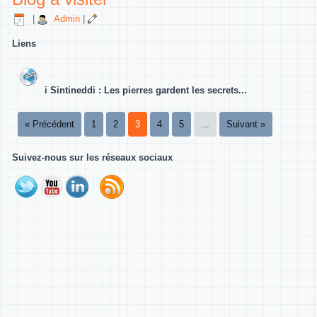
|
Admin
|
Liens
i Sintineddi : Les pierres gardent les secrets...
« Précédent
1
2
3
4
5
...
Suivant »
Suivez-nous sur les réseaux sociaux