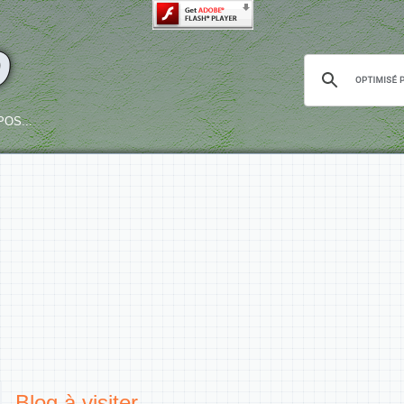
o
OS...
Blog à visiter