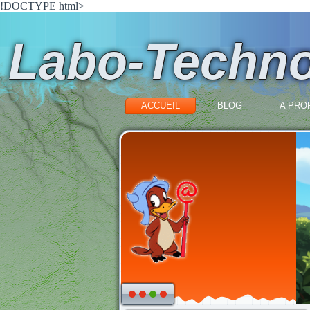
!DOCTYPE html>
Labo-Techn
ACCUEIL
BLOG
A PROP