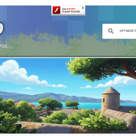
o
OS...