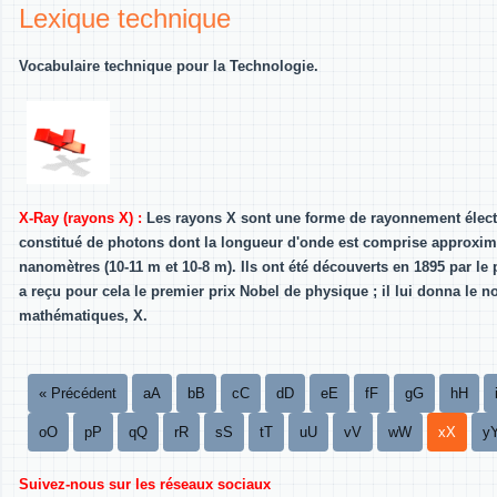
Lexique technique
Vocabulaire technique pour la Technologie.
X-Ray (rayons X) :
Les rayons X sont une forme de rayonnement élect
constitué de photons dont la longueur d'onde est comprise approxim
nanomètres (10-11 m et 10-8 m). Ils ont été découverts en 1895 par l
a reçu pour cela le premier prix Nobel de physique ; il lui donna le 
mathématiques, X.
« Précédent
aA
bB
cC
dD
eE
fF
gG
hH
oO
pP
qQ
rR
sS
tT
uU
vV
wW
xX
y
Suivez-nous sur les réseaux sociaux