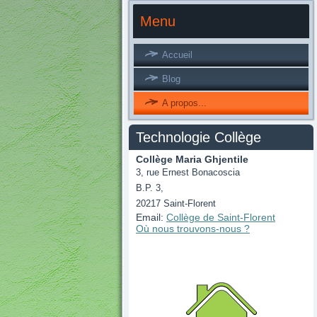
Menu
Accueil
Blog
A propos...
Technologie Collège
Collège Maria Ghjentile
3, rue Ernest Bonacoscia
B.P. 3,
20217 Saint-Florent
Email:
Collège de Saint-Florent
Où nous
trouvons
-nous ?