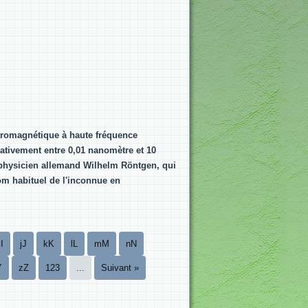
romagnétique à haute fréquence
ativement entre 0,01 nanomètre et 10
e physicien allemand Wilhelm Röntgen, qui
nom habituel de l'inconnue en
iI
jJ
kK
lL
mM
nN
Y
zZ
123
...
Suivant »